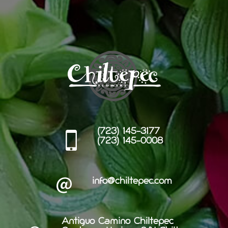
(723) 145-3177
(723) 145-0008
info@chiltepec.com
Antiguo Camino Chiltepec