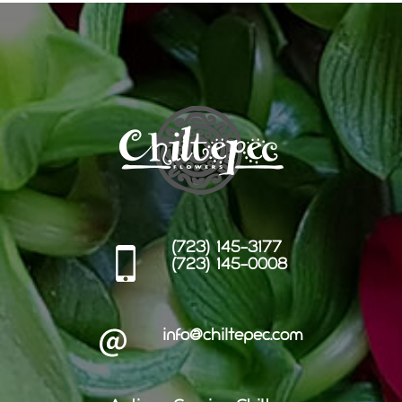
(723) 145-3177
(723) 145-0008
info@chiltepec.com