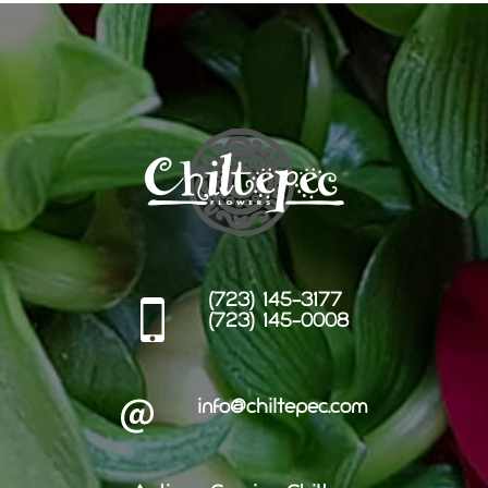
(723) 145-3177
(723) 145-0008
info@chiltepec.com