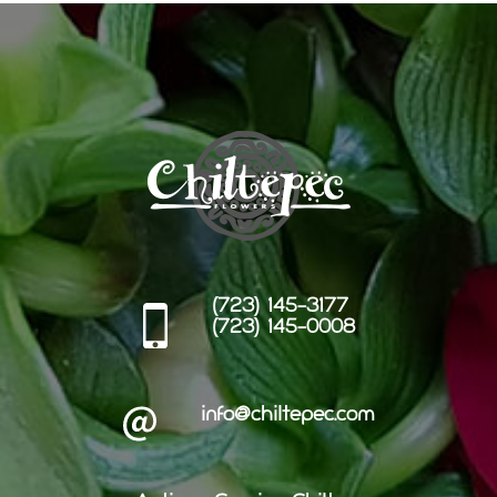
(723) 145-3177
(723) 145-0008
info@chiltepec.com