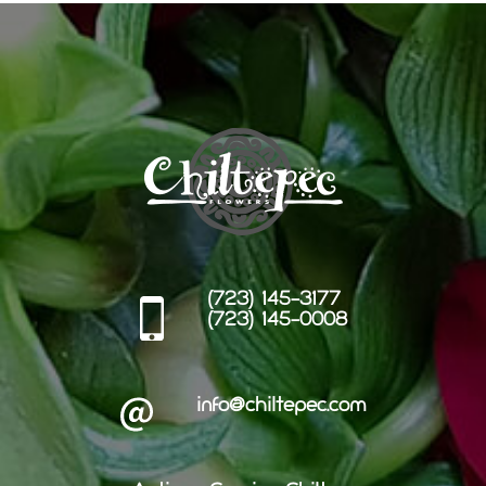
(723) 145-3177
(723) 145-0008
info@chiltepec.com