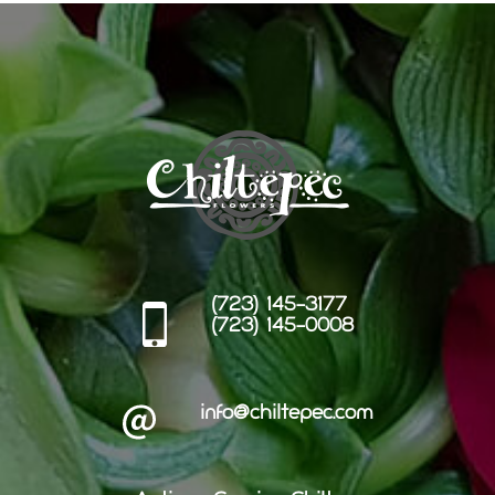
(723) 145-3177
(723) 145-0008
info@chiltepec.com