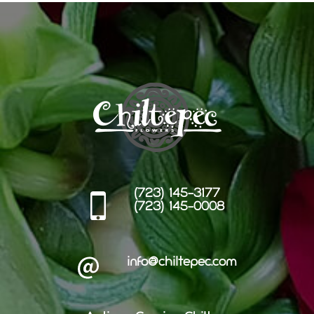
(723) 145-3177
(723) 145-0008
info@chiltepec.com