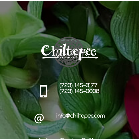
(723) 145-3177
(723) 145-0008
info@chiltepec.com