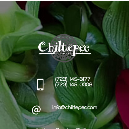
(723) 145-3177
(723) 145-0008
info@chiltepec.com