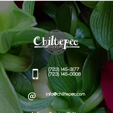
(723) 145-3177
(723) 145-0008
info@chiltepec.com