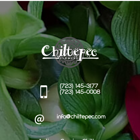
(723) 145-3177
(723) 145-0008
info@chiltepec.com