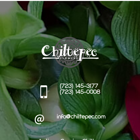
(723) 145-3177
(723) 145-0008
info@chiltepec.com