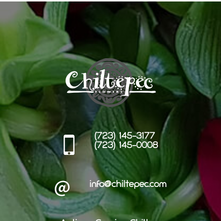
(723) 145-3177
(723) 145-0008
info@chiltepec.com