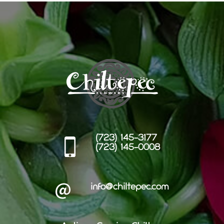
(723) 145-3177
(723) 145-0008
info@chiltepec.com