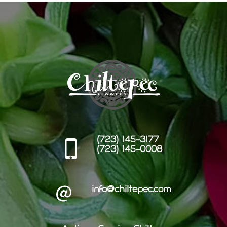
(723) 145-3177
(723) 145-0008
info@chiltepec.com