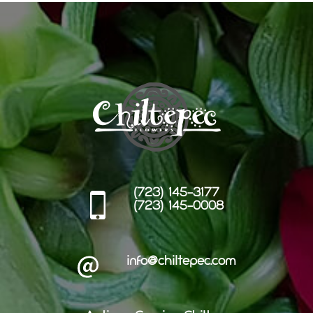
(723) 145-3177
(723) 145-0008
info@chiltepec.com